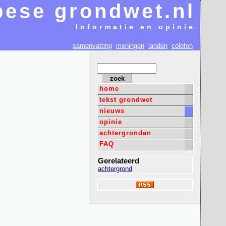
ese grondwet.nl
Informatie en opinie
samenvatting
meningen
landen
colofon
home
tekst grondwet
nieuws
opinie
achtergronden
FAQ
Gerelateerd
achtergrond