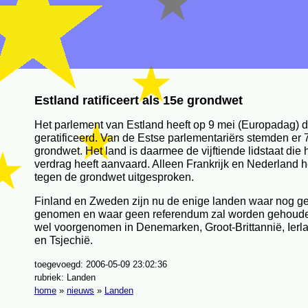
Estland ratificeert als 15e grondwet
Het parlement van Estland heeft op 9 mei (Europadag)
geratificeerd. Van de Estse parlementariërs stemden er 
grondwet. Het land is daarmee de vijftiende lidstaat die h
verdrag heeft aanvaard. Alleen Frankrijk en Nederland h
tegen de grondwet uitgesproken.
Finland en Zweden zijn nu de enige landen waar nog gee
genomen en waar geen referendum zal worden gehoud
wel voorgenomen in Denemarken, Groot-Brittannië, Ierla
en Tsjechië.
toegevoegd: 2006-05-09 23:02:36
rubriek: Landen
home
»
nieuws
»
Landen