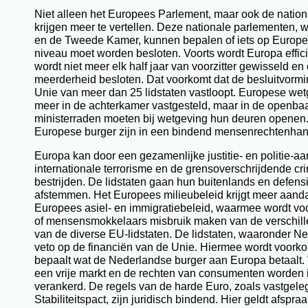
Niet alleen het Europees Parlement, maar ook de natio
krijgen meer te vertellen. Deze nationale parlementen, 
en de Tweede Kamer, kunnen bepalen of iets op Europee
niveau moet worden besloten. Voorts wordt Europa effici
wordt niet meer elk half jaar van voorzitter gewisseld en 
meerderheid besloten. Dat voorkomt dat de besluitvormi
Unie van meer dan 25 lidstaten vastloopt. Europese wet
meer in de achterkamer vastgesteld, maar in de openba
ministerraden moeten bij wetgeving hun deuren openen.
Europese burger zijn in een bindend mensenrechtenhan
Europa kan door een gezamenlijke justitie- en politie-a
internationale terrorisme en de grensoverschrijdende crim
bestrijden. De lidstaten gaan hun buitenlands en defens
afstemmen. Het Europees milieubeleid krijgt meer aand
Europees asiel- en immigratiebeleid, waarmee wordt vo
of mensensmokkelaars misbruik maken van de verschill
van de diverse EU-lidstaten. De lidstaten, waaronder N
veto op de financiën van de Unie. Hiermee wordt voork
bepaalt wat de Nederlandse burger aan Europa betaalt. 
een vrije markt en de rechten van consumenten worden
verankerd. De regels van de harde Euro, zoals vastgeleg
Stabiliteitspact, zijn juridisch bindend. Hier geldt afspraa