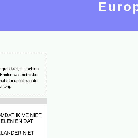
Europ
le grondwet, misschien
n Baalen was betrokken
 het standpunt van de
hterij.
OMDAT IK ME NIET
ZELEN EN DAT
RLANDER NIET