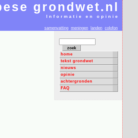
ese grondwet.nl
Informatie en opinie
samenvatting
meningen
landen
colofon
home
tekst grondwet
nieuws
opinie
achtergronden
FAQ